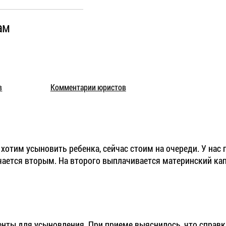
ам
в
Комментарии юристов
хотим усыновить ребенка, сейчас стоим на очереди. У нас 
учается вторым. На второго выплачивается материнский ка
менты для усыновления. При приеме выяснилось, что справк