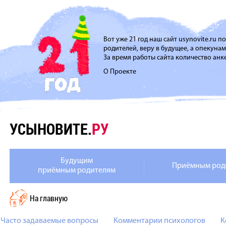
Вот уже 21 год наш сайт usynovite.ru 
родителей, веру в будущее, а опекуна
За время работы сайта количество анке
О Проекте
УСЫНОВИТЕ.
РУ
Будущим
Приёмным род
приёмным родителям
На главную
Часто задаваемые вопросы
Комментарии психологов
К