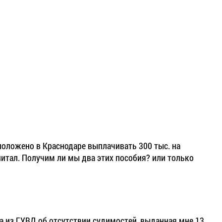
положено в Краснодаре выплачивать 300 тыс. на
питал. Получим ли мы два этих пособия? или только
а из ГУВД об отсутствии судимостей, выданная мне 13