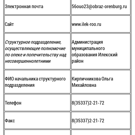
Электронная почта
56ouo23@obraz-orenburg.ru
Сайт
www.ilek-roo.ru
Структурное подразделение,
Администрация
осуществляющее полномочие
муниципального
по опеке и попечительству над
образования Илекский
несовершеннолетними
район
ФИО начальника структурного
Кирпичникова Ольга
подразделения
Михайловна
Телефон
8(35337)2-21-72
Факс
8(35337)2-21-72