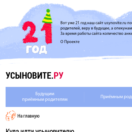
Вот уже 21 год наш сайт usynovite.ru 
родителей, веру в будущее, а опекуна
За время работы сайта количество анке
О Проекте
УСЫНОВИТЕ.
РУ
Будущим
Приёмным род
приёмным родителям
На главную
Куда идти усыновителю