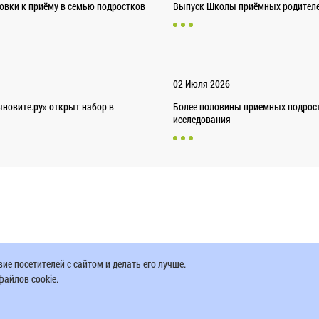
товки к приёму в семью подростков
Выпуск Школы приёмных родителей
02 Июля 2026
новите.ру» открыт набор в
Более половины приемных подрост
исследования
е посетителей с сайтом и делать его лучше.
айлов cookie.
кта
Партнер проекта
Вопросы по техническ
поддержке сайта