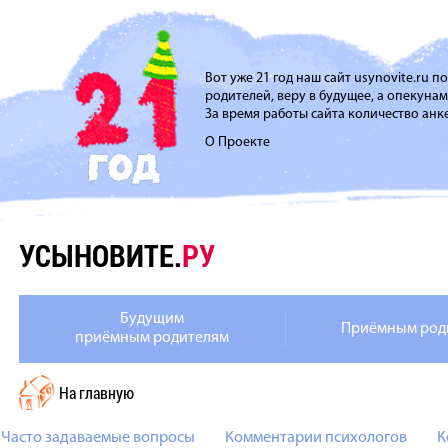
Вот уже 21 год наш сайт usynovite.ru 
родителей, веру в будущее, а опекуна
За время работы сайта количество анке
О Проекте
УСЫНОВИТЕ.
РУ
Будущим
Приёмным род
приёмным родителям
На главную
Часто задаваемые вопросы
Комментарии психологов
К