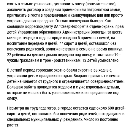
взять в семью: усыновить, установить опеку (попечительство),
заключить договор о создании приемной или патронатной семьи,
пригласить в гости в праздничные и каникулярные дни или просто
устроить для них праздник. Отклик последовал быстро. Как
сообщили корреспонденту ИА "СеверИнформ" в отделе охраны прав
детей Управления образования Администрации Вологды, за шесть
месяцев текущего года в городе создано 6 приемных семей, на
воспитание передано 9 детей. 77 сирот и детей, оставшихся без
попечения родителей, вологжане взяли в семью на время каникул.
22 ребенка из детских домов передано под опеку, в том числе 19 -
чужим гражданам и трое - родственникам. 12 детей усыновлено.
В летний период горожане охотно брали сирот на выходные,
устраивали детям праздники и отдых. Возраст принятых в семьи
детей начинается от грудного и ограничивается совершеннолетием.
Большая работа проводится отделом и с уже взрослыми детьми,
которые не желают быть усыновленными или переданными под
опеку.
Несмотря на труд педагогов, в городе остается еще около 600 детей-
сирот и детей, оставшихся без попечения родителей, находящихся в
специальных муниципальных учреждениях. Число их постоянно
растет.