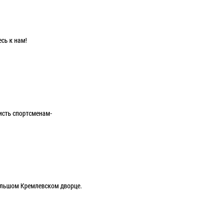
сь к нам!
исть спортсменам-
ольшом Кремлевском дворце.