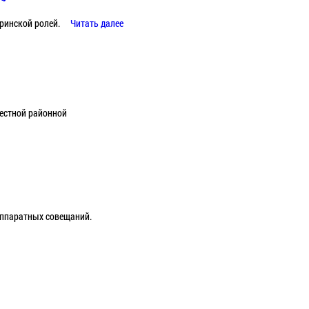
ринской ролей.
Читать далее
естной районной
 аппаратных совещаний.