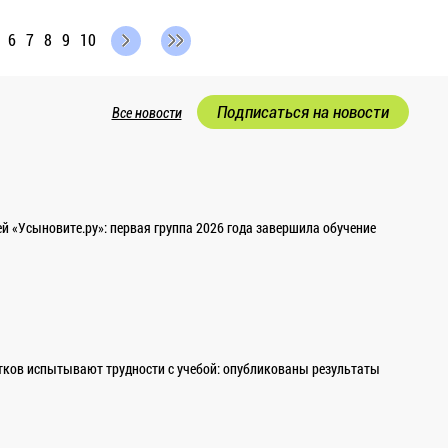
6
7
8
9
10
Подписаться на новости
Все новости
 «Усыновите.ру»: первая группа 2026 года завершила обучение
ков испытывают трудности с учебой: опубликованы результаты