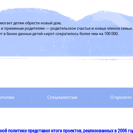
помогает детям обрести новый дом,
м и приемным родителям — родительское счастье и новых членов семьи.
т в банке данных детей-сирот сократилось более чем на 100 000.
ителям
Специалистам
О проекте
ной политики представил итоги проектов, реализованных в 2006 го