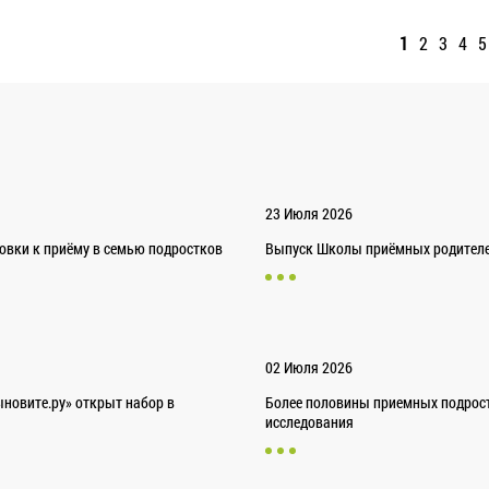
1
2
3
4
5
23 Июля 2026
товки к приёму в семью подростков
Выпуск Школы приёмных родителей
02 Июля 2026
новите.ру» открыт набор в
Более половины приемных подрост
исследования