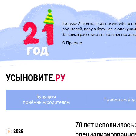
Вот уже 21 год наш сайт usynovite.ru 
родителей, веру в будущее, а опекуна
За время работы сайта количество анке
О Проекте
УСЫНОВИТЕ.
РУ
Будущим
Приёмным род
приёмным родителям
70 лет исполнилось
2026
специализированном