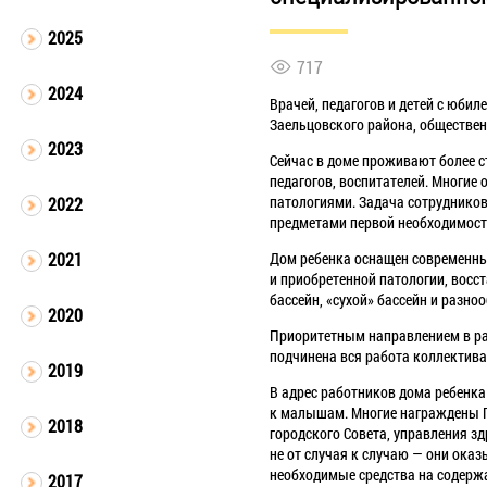
2025
717
2024
Врачей, педагогов и детей с юби
Заельцовского района, обществен
2023
Сейчас в доме проживают более ст
педагогов, воспитателей. Многие
патологиями. Задача сотрудников
2022
предметами первой необходимост
Дом ребенка оснащен современн
2021
и приобретенной патологии, восс
бассейн, «сухой» бассейн и разн
2020
Приоритетным направлением в ра
подчинена вся работа коллектива
2019
В адрес работников дома ребенк
к малышам. Многие награждены 
2018
городского Совета, управления з
не от случая к случаю — они ок
необходимые средства на содержа
2017