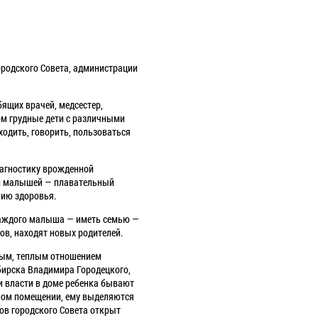
ородского Совета, администрации
бящих врачей, медсестер,
ом грудные дети с различными
ходить, говорить, пользоваться
агностику врожденной
гам малышей — плавательный
нию здоровья.
каждого малыша — иметь семью —
ов, находят новых родителей.
ьным, теплым отношением
ирска Владимира Городецкого,
и власти в доме ребенка бывают
ном помещении, ему выделяются
тов городского Совета открыт