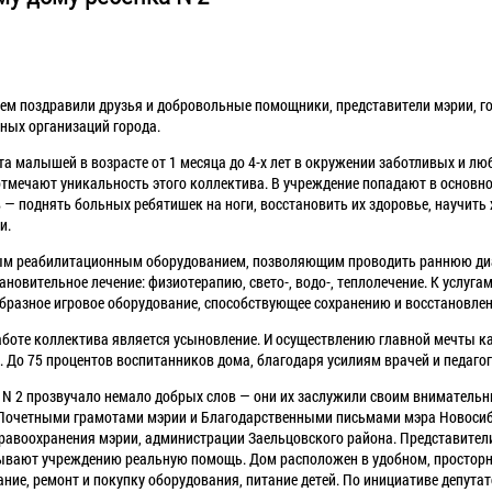
леем поздравили друзья и добровольные помощники, представители мэрии, г
ных организаций города.
а малышей в возрасте от 1 месяца до 4-х лет в окружении заботливых и лю
 отмечают уникальность этого коллектива. В учреждение попадают в основн
 — поднять больных ребятишек на ноги, восстановить их здоровье, научить 
и.
ым реабилитационным оборудованием, позволяющим проводить раннюю ди
тановительное лечение: физиотерапию, свето-, водо-, теплолечение. К услу
ообразное игровое оборудование, способствующее сохранению и восстановле
боте коллектива является усыновление. И осуществлению главной мечты 
. До 75 процентов воспитанников дома, благодаря усилиям врачей и педагог
а N 2 прозвучало немало добрых слов — они их заслужили своим внимател
Почетными грамотами мэрии и Благодарственными письмами мэра Новосиб
дравоохранения мэрии, администрации Заельцовского района. Представител
азывают учреждению реальную помощь. Дом расположен в удобном, простор
ние, ремонт и покупку оборудования, питание детей. По инициативе депута