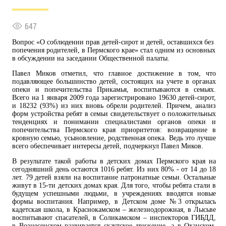
647
Вопрос «О соблюдении прав детей-сирот и детей, оставшихся без
попечения родителей, в Пермского крае» стал одним из основных
в обсуждении на заседании Общественной палаты.
Павел Миков отметил, что главное достижение в том, что
подавляющее большинство детей, состоящих на учете в органах
опеки и попечительства Прикамья, воспитываются в семьях.
Всего на 1 января 2009 года зарегистрировано 19630 детей-сирот,
и 18232 (93%) из них вновь обрели родителей. Причем, анализ
форм устройства ребят в семьи свидетельствует о положительных
тенденциях и понимании специалистами органов опеки и
попечительства Пермского края приоритетов: возвращение в
кровную семью, усыновление, родственная опека. Ведь это лучше
всего обеспечивает интересы детей, подчеркнул Павел Миков.
В результате такой работы в детских домах Пермского края на
сегодняшний день остаются 1016 ребят. Из них 80% - от 14 до 18
лет. 79 детей взяли на воспитание патронатные семьи. Остальные
живут в 15-ти детских домах края. Для того, чтобы ребята стали в
будущем успешными людьми, в учреждениях вводятся новые
формы воспитания. Например, в Детском доме №3 открылась
кадетская школа, в Краснокамском – железнодорожная, в Лысьве
воспитывают спасателей, в Соликамском – инспекторов ГИБДД,
в Вознесенском развивается скаутское движение, а в Оханском,