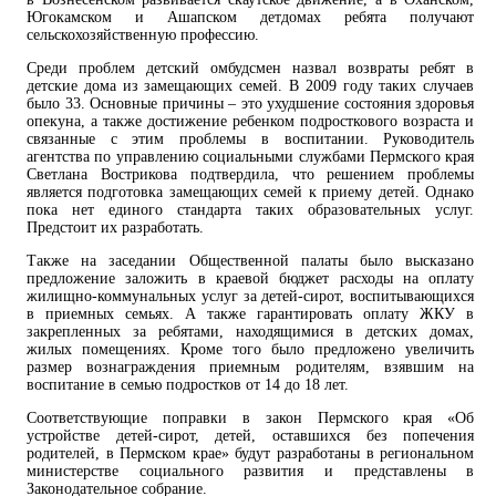
Югокамском и Ашапском детдомах ребята получают
сельскохозяйственную профессию.
Среди проблем детский омбудсмен назвал возвраты ребят в
детские дома из замещающих семей. В 2009 году таких случаев
было 33. Основные причины – это ухудшение состояния здоровья
опекуна, а также достижение ребенком подросткового возраста и
связанные с этим проблемы в воспитании. Руководитель
агентства по управлению социальными службами Пермского края
Светлана Вострикова подтвердила, что решением проблемы
является подготовка замещающих семей к приему детей. Однако
пока нет единого стандарта таких образовательных услуг.
Предстоит их разработать.
Также на заседании Общественной палаты было высказано
предложение заложить в краевой бюджет расходы на оплату
жилищно-коммунальных услуг за детей-сирот, воспитывающихся
в приемных семьях. А также гарантировать оплату ЖКУ в
закрепленных за ребятами, находящимися в детских домах,
жилых помещениях. Кроме того было предложено увеличить
размер вознаграждения приемным родителям, взявшим на
воспитание в семью подростков от 14 до 18 лет.
Соответствующие поправки в закон Пермского края «Об
устройстве детей-сирот, детей, оставшихся без попечения
родителей, в Пермском крае» будут разработаны в региональном
министерстве социального развития и представлены в
Законодательное собрание.