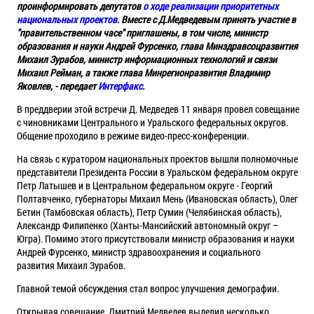
проинформировать депутатов
о ходе реализации приоритетных
национальных проектов.
Вместе с Д.Медведевым принять участие в
"правительственном часе" приглашены, в том числе, министр
образования и науки Андрей Фурсенко, глава Минздравсоцразвития
Михаил Зурабов, министр информационных технологий и связи
Михаил Рейман, а также глава Минрегионразвития Владимир
Яковлев, - передает
Интерфакс.
В преддверии этой встречи Д. Медведев 11 января провел совещание
с чиновниками Центрального и Уральского федеральных округов.
Общение проходило в режиме видео-пресс-конференции.
На связь с куратором национальных проектов вышли полномочные
представители Президента России в Уральском федеральном округе
Петр Латышев и в Центральном федеральном округе - Георгий
Полтавченко, губернаторы Михаил Мень (Ивановская область), Олег
Бетин (Тамбовская область), Петр Сумин (Челябинская область),
Александр Филипенко (Ханты-Мансийский автономный округ –
Югра). Помимо этого присутствовали министр образования и науки
Андрей Фурсенко, министр здравоохранения и социального
развития Михаил Зурабов.
Главной темой обсуждения стал вопрос улучшения демографии.
Открывая совещание, Дмитрий Медведев выделил несколько