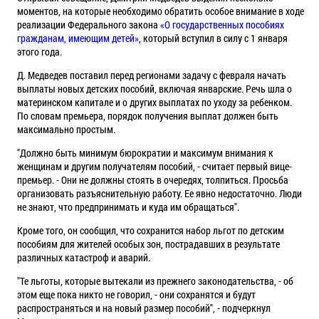
моментов, на которые необходимо обратить особое внимание в ходе
реализации Федерального закона
«О государственных пособиях
гражданам, имеющим детей»
, который вступил в силу с 1 января
этого года.
Д. Медведев поставил перед регионами задачу с февраля начать
выплаты новых детских пособий, включая январские. Речь шла о
материнском капитале и о других выплатах по уходу за ребенком.
По словам премьера, порядок получения выплат должен быть
максимально простым.
"Должно быть минимум бюрократии и максимум внимания к
женщинам и другим получателям пособий, - считает первый вице-
премьер. - Они не должны стоять в очередях, толпиться. Просьба
организовать разъяснительную работу. Ее явно недостаточно. Люди
не знают, что предпринимать и куда им обращаться".
Кроме того, он сообщил, что сохранится набор льгот по детским
пособиям для жителей особых зон, пострадавших в результате
различных катастроф и аварий.
"Те льготы, которые вытекали из прежнего законодательства, - об
этом еще пока никто не говорил, - они сохранятся и будут
распространяться и на новый размер пособий", - подчеркнул