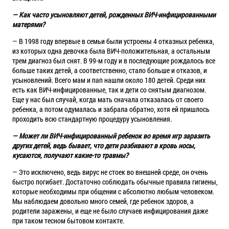
— Как часто усыновляют детей, рожденных ВИЧ-инфицированными
матерями?
— В 1998 году впервые в семьи были устроены 4 отказных ребенка,
из которых одна девочка была ВИЧ-положительная, а остальным
трем диагноз был снят. В 99-м году и в последующие рождалось все
больше таких детей, а соответственно, стало больше и отказов, и
усыновлений. Всего мам и пап нашли около 180 детей. Среди них
есть как ВИЧ-инфицированные, так и дети со снятым диагнозом.
Еще у нас был случай, когда мать сначала отказалась от своего
ребенка, а потом одумалась и забрала обратно, хотя ей пришлось
проходить всю стандартную процедуру усыновления.
— Может ли ВИЧ-инфицированный ребенок во время игр заразить
других детей, ведь бывает, что дети разбивают в кровь носы,
кусаются, получают какие-то травмы?
— Это исключено, ведь вирус не стоек во внешней среде, он очень
быстро погибает. Достаточно соблюдать обычные правила гигиены,
которые необходимы при общении с абсолютно любым человеком.
Мы наблюдаем довольно много семей, где ребенок здоров, а
родители заражены, и еще не было случаев инфицирования даже
при таком тесном бытовом контакте.