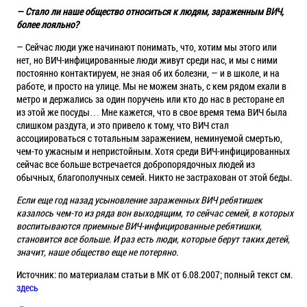
— Стало ли наше общество относиться к людям, зараженным ВИЧ,
более лояльно?
— Сейчас люди уже начинают понимать, что, хотим мы этого или
нет, но ВИЧ-инфицированные люди живут среди нас, и мы с ними
постоянно контактируем, не зная об их болезни, — и в школе, и на
работе, и просто на улице. Мы не можем знать, с кем рядом ехали в
метро и держались за один поручень или кто до нас в ресторане ел
из этой же посуды… Мне кажется, что в свое время тема ВИЧ была
слишком раздута, и это привело к тому, что ВИЧ стал
ассоциироваться с тотальным заражением, неминуемой смертью,
чем-то ужасным и непристойным. Хотя среди ВИЧ-инфицированных
сейчас все больше встречается добропорядочных людей из
обычных, благополучных семей. Никто не застрахован от этой беды.
Если еще год назад усыновление зараженных ВИЧ ребятишек
казалось чем-то из ряда вон выходящим, то сейчас семей, в которых
воспитываются приемные ВИЧ-инфицированные ребятишки,
становится все больше. И раз есть люди, которые берут таких детей,
значит, наше общество еще не потеряно.
Источник: по материалам статьи в МК от 6.08.2007; полный текст см.
здесь