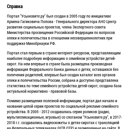
Справка
Портал "Усыновите.ру" был создан в 2005 году по инициативе
Армена Гагиковича Попова - Генерального директора АНО Центр
развития социальных проектов, члена Экспертного совета
Министерства просвещения Российской Федерации по вопросов
опеки и попечительства в отношении несовершеннолетних при
поддержке Минобрнауки РФ.
Портал стал первым в стране интернет-ресурсом, представляющим
наиболее подробную информацию о семейном устройстве детей-
сирот. На нем впервые в стране была размещена производная
информация Федерального банка данных о детях, оставшихся без
попечения родителей, впервые был создан каталог всех органов
опеки и попечительства России, собрана и доступно представлена
статистика по теме семейного устройства детей-сирот, создана база
актуальной нормативно - правовой базы.
Помимо размещения полезной информации, портал дал начало и
название целой серии проектов по социальной рекламе семейного
устройства. В 2005 - 2012 создавалась серия роликов (радио,
мультипликационные, игровые) со слоганом "Усыновите.ру", в 2017-
2018 г.г. создавались видеосюжеты о детях-сиротах с трансляцией
на федеральных телеканалах (НТВ,ОТР) и размещенные на сайте. В