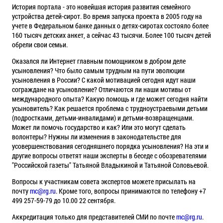
История портала - это новейшая история развития семейного
устройства детей-сирот. Во время запуска проекта в 2005 году на
учете в Федеральном банке данных о детях-сиротах состояло более
160 тысяч детских анкет, а сейчас 43 тысячи. Более 100 тысяч детей
обрели свои семьи.
Оказался ли Интернет главным помощником в добром деле
усыновления? Что было самым трудным на пути эволюции
усыновления в России? С какой мотивацией сегодня идут наши
сограждане на усыновление? Отличаются ли наши мотивы от
международного опыта? Какую помощь и где может сегодня найти
усыновитель? Как решается проблема с трудноустраевыми детьми
(подростками, детьми-инвалидами) и детьми-возвращенцами.
Может ли помочь государство и как? Или это могут сделать
волонтеры? Нужны ли изменения в законодательстве для
усовершенствования сегодняшнего порядка усыновления? На эти и
другие вопросы ответят наши эксперты в беседе с обозревателями
"Российской газеты" Татьяной Владыкиной и Татьяной Соловьевой.
Вопросы к участникам совета экспертов можете присылать на
почту
mc@rg.ru
. Кроме того, вопросы принимаются по телефону +7
499 257-59-79 до 10.00 22 сентября.
Аккредитация только для представителей СМИ по почте
mc@rg.ru
.