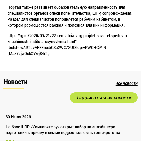
Портал также развивает образовательную направленность для
специалистов органов опеки попечительства, ШПР, сопровождения.
Раздел для специалистов пополняется рабочим кабинетом, в
котором размещается важная и полезная для них информация.
https://rg.ru/2020/09/21/22-sentiabria-v-rg-projdet-sovet-ekspertov-o-
znachimosti-instituta-usynovleniia.html?
fbclid=IwAR2dvAFEErcsbGSa2WC7XUt3ldprvKWQHGiYIN-
_MJz7qjwOckGYwj84r2g
Новости
Все новости
Подписаться на новости
30 Июля 2026
На базе ШПР «Усыновите.ру» открыт набор на онлайн-курс
подготовки к приёму в семью подростков с опытом сиротства