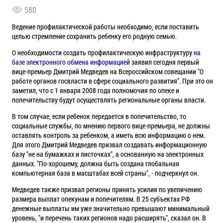
580
Ведение профилактической работы необходимо, если поставить
целью стремление сохранить ребенку его родную семью.
О необходимости создать профилактическую инфраструктуру
на
базе электронного обмена информацией
заявил сегодня первый
вице-премьер Дмитрий Медведев на Всероссийском совещании "О
работе органов госвласти в сфере социального развития". При это он
заметил, что с 1 января 2008 года полномочия по опеке и
попечительству будут осуществлять региональные органы власти.
В том случае, если ребенок передается в попечительство, то
социальные службы, по мнению первого вице-премьера, не должны
оставлять контроль за ребенком, а иметь всю информацию о нем.
Для этого Дмитрий Медведев призвал создавать информационную
базу "не на бумажках и листочках", а основанную на электронных
данных. "По-хорошему, должна быть создана глобальная
компьютерная база в масштабах всей страны", - подчеркнул он.
Медведев также призвал регионы принять усилия по увеличению
размера выплат опекунам и попечителям. В 25 субъектах РФ
денежные выплаты им уже значительно превышают минимальный
уровень, "и перечень таких регионов надо расширять", сказал он. В