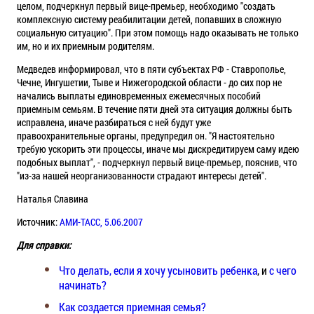
целом, подчеркнул первый вице-премьер, необходимо "создать
комплексную систему реабилитации детей, попавших в сложную
социальную ситуацию". При этом помощь надо оказывать не только
им, но и их приемным родителям.
Медведев информировал, что в пяти субъектах РФ - Ставрополье,
Чечне, Ингушетии, Тыве и Нижегородской области - до сих пор не
начались выплаты единовременных ежемесячных пособий
приемным семьям. В течение пяти дней эта ситуация должны быть
исправлена, иначе разбираться с ней будут уже
правоохранительные органы, предупредил он. "Я настоятельно
требую ускорить эти процессы, иначе мы дискредитируем саму идею
подобных выплат", - подчеркнул первый вице-премьер, пояснив, что
"из-за нашей неорганизованности страдают интересы детей".
Наталья Славина
Источник:
АМИ-ТАСС, 5.06.2007
Для справки:
Что делать, если я хочу усыновить ребенка
, и
с чего
начинать?
Как создается приемная семья?