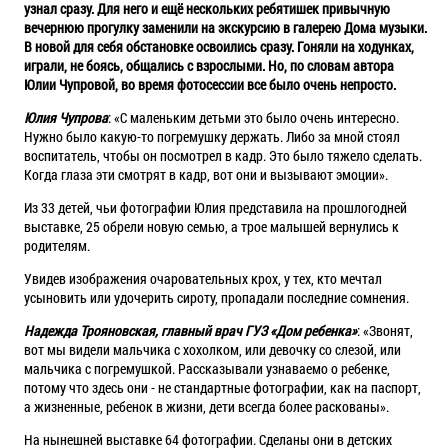
узнал сразу. Для него и ещё нескольких ребятишек привычную
вечернюю прогулку заменили на экскурсию в галерею Дома музыки.
В новой для себя обстановке освоились сразу. Гоняли на ходунках,
играли, не боясь, общались с взрослыми. Но, по словам автора
Юлии Чупровой, во время фотосессии все было очень непросто.
Юлия Чупрова
: «С маленьким детьми это было очень интересно.
Нужно было какую-то погремушку держать. Либо за мной стоял
воспитатель, чтобы он посмотрел в кадр. Это было тяжело сделать.
Когда глаза эти смотрят в кадр, вот они и вызывают эмоции».
Из 33 детей, чьи фотографии Юлия представила на прошлогодней
выставке, 25 обрели новую семью, а трое малышей вернулись к
родителям.
Увидев изображения очаровательных крох, у тех, кто мечтал
усыновить или удочерить сироту, пропадали последние сомнения.
Надежда Трояновская, главный врач ГУЗ «Дом ребенка»
: «Звонят,
вот мы видели мальчика с хохолком, или девочку со слезой, или
мальчика с погремушкой. Рассказывали узнаваемо о ребенке,
потому что здесь они - не стандартные фотографии, как на паспорт,
а жизненные, ребенок в жизни, дети всегда более раскованы».
На нынешней выставке 64 фотографии. Сделаны они в детских