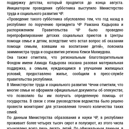
поддержку детства, который продлится до конца августа.
Инициатором проведения субботника выступило Министерство
труда и социального развития ЧР.
«Проведение такого субботника обусловлено тем, что год назад в
республике по поручению президента ЧР Рамзана Кадырова и
распоряжением Правительства ЧР было проведено
перепрофилирование детских социальных приютов в Центры
помощи семье и детям, вследствие чего встал вопрос об оказании
помощи семьям, взявшим на воспитание детей», пояснила
замминистра труда и соцразвития региона Кемси Махмудова.
Она также отметила, что региональным благотворительным
Фондом имени Ахмада Кадырова оказана разовая материальная
поддержка, а семьям, нуждающимся в улучшении жилищных
условий, предоставлено жилье, сообщили в пресс-службе
правительства республики.
В Министерстве труда и социального развития Чечни отметили, что
многие семьи не оформили официальные документы об опекунстве,
что позволило бы им получать определенную помощь от
государства. В связи с этим руководством ведомства было решено
провести мониторинг для установления точного количества таких
семей.
По данным Министерства образования и науки ЧР, в республике
проживает более четырех тысяч сирот и полусирот, из этого числа
усыновлено всего лишь десять детей. По официальным данным, в