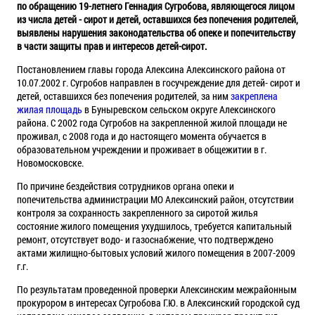
по обращению 19-летнего Геннадия Сугробова, являющегося лицом
из числа детей - сирот и детей, оставшихся без попечения родителей,
выявлены нарушения законодательства об опеке и попечительству
в части защиты прав и интересов детей-сирот.
Постановлением главы города Алексина Алексинского района от
10.07.2002 г. Сугробов направлен в госучреждение для детей- сирот и
детей, оставшихся без попечения родителей, за ним
закреплена
жилая площадь
в Буныревском сельском округе Алексинского
района. С 2002 года Сугробов на закрепленной жилой площади не
проживал, с 2008 года и до настоящего момента обучается в
образовательном учреждении и проживает в общежитии в г.
Новомосковске.
По причине бездействия сотрудников органа опеки и
попечительства администрации МО Алексинский район, отсутствии
контроля за сохранность закрепленного за сиротой жилья
состояние жилого помещения ухудшилось, требуется капитальный
ремонт, отсутствует водо- и газоснабжение, что подтверждено
актами жилищно-бытовых условий жилого помещения в 2007-2009
г.г.
По результатам проведенной проверки Алексинским межрайонным
прокурором в интересах Сугробова Г.Ю. в Алексинский городской суд