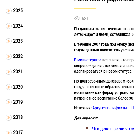
2025
681
2024
По данным статистических отчето
детей-сирот и детей, оставшихся 
2023
В течение 2007 года под опеку (п
годом данный показатель увеличи
2022
В министерстве
пояснили, что пер
сопровождении этой семьи специ
адаптироваться в новом статусе.
2021
По долгосрочным договорам (боле
2020
государственные образовательные
воспитание как форму устройства
патронатное воспитание более 30
2019
Источник:
Аргументы и факты – Н
2018
Для справки:
Что делать, если я х
2017