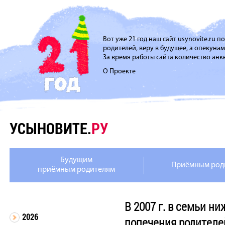
Вот уже 21 год наш сайт usynovite.ru 
родителей, веру в будущее, а опекуна
За время работы сайта количество анке
О Проекте
УСЫНОВИТЕ.
РУ
Будущим
Приёмным род
приёмным родителям
В 2007 г. в семьи н
2026
попечения родителе