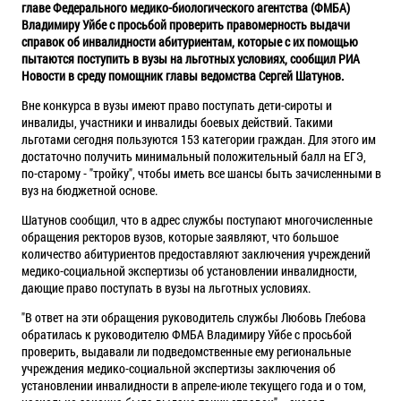
главе Федерального медико-биологического агентства (ФМБА)
Владимиру Уйбе с просьбой проверить правомерность выдачи
справок об инвалидности абитуриентам, которые с их помощью
пытаются поступить в вузы на льготных условиях, сообщил РИА
Новости в среду помощник главы ведомства Сергей Шатунов.
Вне конкурса в вузы имеют право поступать дети-сироты и
инвалиды, участники и инвалиды боевых действий. Такими
льготами сегодня пользуются 153 категории граждан. Для этого им
достаточно получить минимальный положительный балл на ЕГЭ,
по-старому - "тройку", чтобы иметь все шансы быть зачисленными в
вуз на бюджетной основе.
Шатунов сообщил, что в адрес службы поступают многочисленные
обращения ректоров вузов, которые заявляют, что большое
количество абитуриентов предоставляют заключения учреждений
медико-социальной экспертизы об установлении инвалидности,
дающие право поступать в вузы на льготных условиях.
"В ответ на эти обращения руководитель службы Любовь Глебова
обратилась к руководителю ФМБА Владимиру Уйбе с просьбой
проверить, выдавали ли подведомственные ему региональные
учреждения медико-социальной экспертизы заключения об
установлении инвалидности в апреле-июле текущего года и о том,