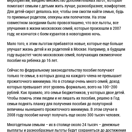
мероприятий, введено множество дополнительных льгот, которые
помогают семьям с детьми жить лучше, разнообразнее, комфортнее.
Для детей-сирот делалось все, чтобы они смогли найти семью, будь
то приемные родители, опекуны или попечители. На этом
совместном заседании было провозглашено, что все льготы, все
улучшения в жизни московских семей, которые произошли в 2007
году, не кончатся с боем курантов в новогоднюю ночь.
Мало того, к этим льготам прибавятся новые, которые еще больше
улучшат жизнь детей и их родителей в Москве. Например, в будущем
году вырастет число московских семей, получающих ежемесячное
пособие на ребенка до 16 лет.
Сейчас по федеральному законодательству пособие получают
только те семьи, в которых доход на каждого члена не превышает
прожиточного минимума. Но в столице очень много семей, доход
которых превышает этот уровень формально, всего на 100–200
рублей. Как правило, это семьи бюджетников, у которых двое детей.
Чтобы помочь этим людям и не лишать их пособия, решено в Год
семьи поднять планку для получения пособия до полуторной
величины нынешнего прожиточного минимума. В этом случае в
2008 году пособие начнут получать еще около 300 тысяч человек.
Многодетным семьям – их в столице около 24 тысяч – денежные
выплаты и разнообразные льготы будут сохраняться до достижения