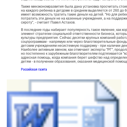
Также минэкономразвития была дана установка просчитать стои
на каждого ребенка в детдоме в среднем выделяется от 260 до 6
имеет возможность тратить такие деньги на детей. "Но для реб
потратить эти деньги не на казенные учреждения, а на поддерж
сироту", - считает Павел Астахов.
В последние годы набирает популярность такое явление, как ко
элемент стратегии социальной ответственности бизнеса, котор
культуры предприятия. Сейчас десятки крупных компаний работ
соцпрограммам - напрямую или через благотворительные фонд
детским учреждениям несистемную поддержку - при наличии ден
Наиболее активным звеном, как отмечают эксперты "РГ", продо
но постепенно к зарубежным благотворителям подтягивается "к
адресная помощь, когда компания берет шефство над определе
детям - в получении образования, оказания медицинской помощ
Российская газета