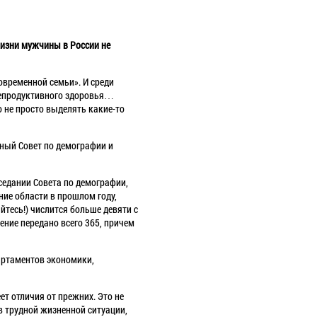
жизни мужчины в России не
овременной семьи». И среди
репродуктивного здоровья…
о не просто выделять какие-то
нный Совет по демографии и
седании Совета по демографии,
ние области в прошлом году,
йтесь!) числится больше девяти с
ение передано всего 365, причем
артаментов экономики,
т отличия от прежних. Это не
в трудной жизненной ситуации,