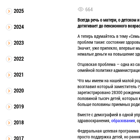
664
2025
Всегда речь о матери, о детском
дотягивает до пенсионного возрас
2024
А теперь вдумайтесь в тему «Семь
проблем такие: состояние здоро
2023
Значит, уже припекло, впервые м
немалые деньги на повышение здо
2022
Отцовская проблема — одна из са
семейной политике администраци
2021
Что мы имеем на нашей малой род
возглавил который заместитель г
2020
зарегистрировано 28300 рождений,
половиной тысяч детей, которых 
больше половины приемных роди
2019
Вместе с демографией в одной уп
здравоохранения,
образования
, 
2018
Федеральная целевая программа «
просто поддержка детей, но ранн
2017