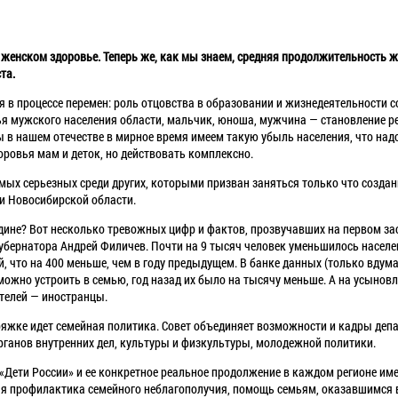
 и женском здоровье. Теперь же, как мы знаем, средняя продолжительность 
та.
я в процессе перемен: роль отцовства в образовании и жизнедеятельности с
вья мужского населения области, мальчик, юноша, мужчина — становление 
ы в нашем отечестве в мирное время имеем такую убыль населения, что над
ровья мам и деток, но действовать комплексно.
мых серьезных среди других, которыми призван заняться только что созда
и Новосибирской области.
ине? Вот несколько тревожных цифр и фактов, прозвучавших на первом за
убернатора Андрей Филичев. Почти на 9 тысяч человек уменьшилось населе
 что на 400 меньше, чем в году предыдущем. В банке данных (только вдума
можно устроить в семью, год назад их было на тысячу меньше. А на усыновл
телей — иностранцы.
ряжке идет семейная политика. Совет объединяет возможности и кадры деп
органов внутренних дел, культуры и физкультуры, молодежной политики.
Дети России» и ее конкретное реальное продолжение в каждом регионе имее
яя профилактика семейного неблагополучия, помощь семьям, оказавшимся 