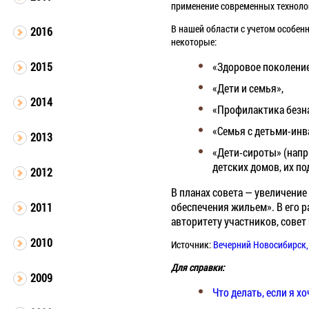
применение современных техноло
В нашей области с учетом особен
2016
некоторые:
«Здоровое поколение
2015
«Дети и семья»,
2014
«Профилактика безн
«Семья с детьми-инв
2013
«Дети-сироты» (напр
детских домов, их п
2012
В планах совета — увеличение
обеспечения жильем». В его 
2011
авторитету участников, сове
2010
Источник:
Вечерний Новосибирск,
Для справки:
2009
Что делать, если я х