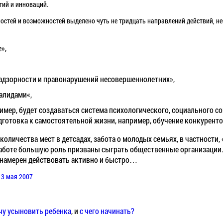
гий и инноваций.
ностей и возможностей выделено чуть не тридцать направлений действий, н
»,
адзорности и правонарушений несовершеннолетних»,
алидами«,
имер, будет создаваться система психологического, социального 
одготовка к самостоятельной жизни, например, обучение конкурен
 количества мест в детсадах, забота о молодых семьях, в частности
работе большую роль призваны сыграть общественные организации.
т намерен действовать активно и быстро…
 3 мая 2007
очу усыновить ребенка
, и
с чего начинать?